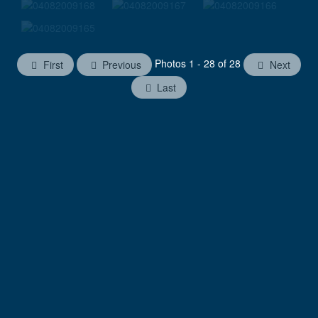
Photos 1 - 28 of 28
First
Previous
Next
Last