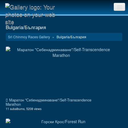
Sri Chinmoy Races home
Bulgaria/България
Gallery home
Sri Chinmoy Races Gallery
»
Bulgaria/България
Contact us
Маратон "Себенадминаване"/Self-Transcendence
Marathon
11 subalbums, 5208 views